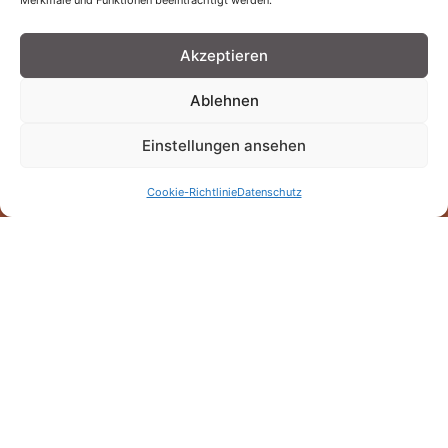
Merkmale und Funktionen beeinträchtigt werden.
Dacharbeiten in Crivitz, Schwerin und der
Region Ludwigslust-Parchim. Als
Akzeptieren
Meisterbetrieb mit Tradition seit 1945 führen
wir Dachsanierungen, Neueindeckungen und
Ablehnen
Reparaturen fachgerecht aus – vom
Einfamilienhaus bis zu größeren Bauprojekten.
Einstellungen ansehen
Unsere Leistungen
Cookie-Richtlinie
Datenschutz
Kontakt aufnehmen
Der Dachdeckermeisterbetrieb
Wir lieben, was wir tun. Diese Passion leben
wir jeden Tag. Wir bieten Ihnen eine