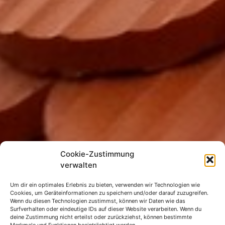
Cookie-Zustimmung
verwalten
Dachdeckerei Krüger
Dachsanierung, Neueindeckung und
Um dir ein optimales Erlebnis zu bieten, verwenden wir Technologien wie
Cookies, um Geräteinformationen zu speichern und/oder darauf zuzugreifen.
Dachreparatur vom Meisterbetrieb in
Wenn du diesen Technologien zustimmst, können wir Daten wie das
Mecklenburg-Vorpommern
Surfverhalten oder eindeutige IDs auf dieser Website verarbeiten. Wenn du
deine Zustimmung nicht erteilst oder zurückziehst, können bestimmte
Wir sind Ihr Ansprechpartner für