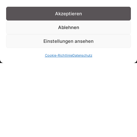
Akzeptieren
Dachdeckerei Krüger
Dachdeckermeisterin
Ablehnen
Ulrike Schätzchen
Einstellungen ansehen
Schulstraße 13 • 19089 Crivitz
Kontakt
Cookie-Richtlinie
Datenschutz
Tel.: 03863 / 33 43 65
Fax: 03863 / 55 58 61
info@dachdeckereikrueger.de
Mit Velux – mit uns.
Roto Profi-Partner
2026 © Dachdeckerei
Impressum
Datenschutz
Krüger